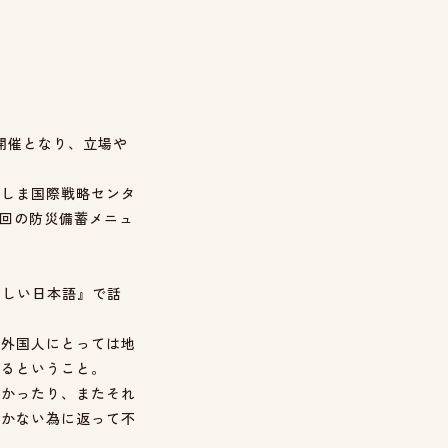
働開催となり、立場や
くしま国際戦略センタ
今回の防災備蓄メニュ
さしい日本語』で話
い外国人にとっては地
いるということ。
なかったり、またそれ
届かない為に返って不