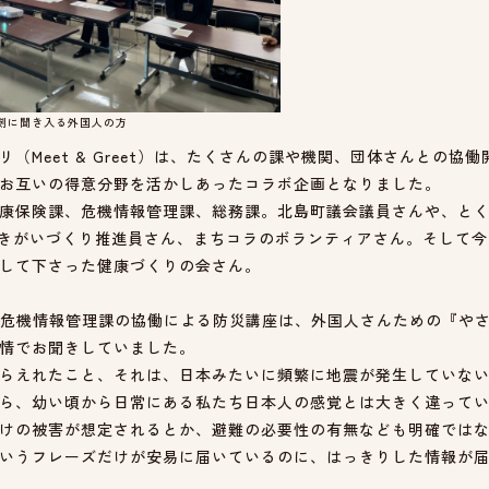
真剣に聞き入る外国人の方
（Meet & Greet）は、たくさんの課や機関、団体さんとの協
お互いの得意分野を活かしあったコラボ企画となりました。
康保険課、危機情報管理課、総務課。北島町議会議員さんや、と
ん、生きがいづくり推進員さん、まちコラのボランティアさん。そして
して下さった健康づくりの会さん。
島町危機情報管理課の協働による防災講座は、外国人さんための『や
情でお聞きしていました。
らえれたこと、それは、日本みたいに頻繁に地震が発生していな
ら、幼い頃から日常にある私たち日本人の感覚とは大きく違って
けの被害が想定されるとか、避難の必要性の有無なども明確では
いうフレーズだけが安易に届いているのに、はっきりした情報が