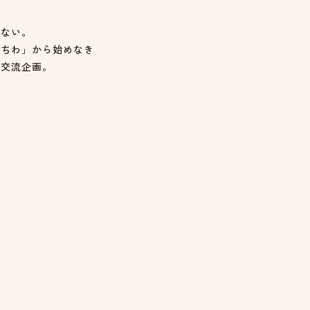
少ない。
にちわ」から始めなき
の交流企画。